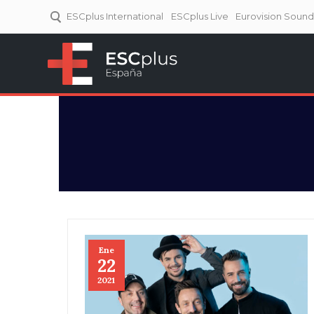
ESCplus International
ESCplus Live
Eurovision Soun
ESCplus España
Tu punto de referencia al
Eurovisión y NFs.
Ene
22
2021