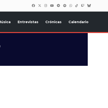
úsica
Entrevistas
Crónicas
Calendario
inión, Eurostars, y todo lo relacionado con el festival de
r