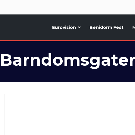
d
Eurovisión
Benidorm Fest
M
ternativo sobre la música y fiestas de toda Europa, Noticias diarias, op
Barndomsgate