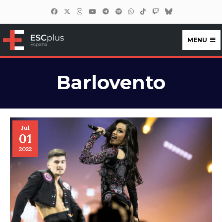
MENU
ESCplus España
Barlovento
Jul
01
2022