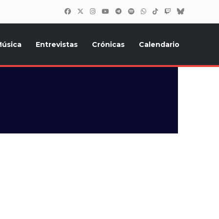
úsica
Entrevistas
Crónicas
Calendario
inión, Eurostars, y todo lo relacionado con el festival de