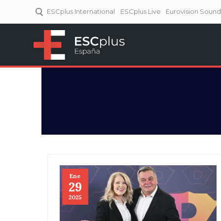
ESCplus International
ESCplus Live
Eurovision Soun
ESCplus España
Tu punto de referencia al
Eurovisión y NFs.
Ene
29
2025