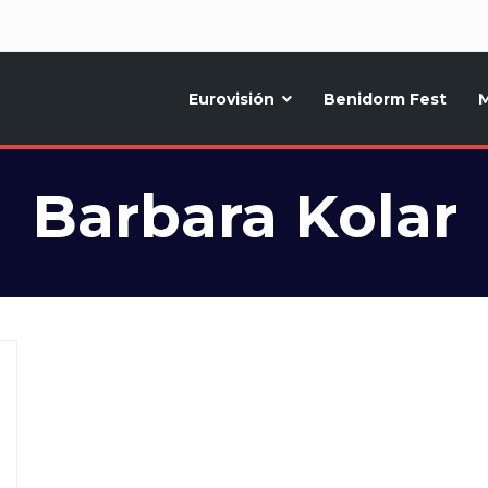
d
Eurovisión
Benidorm Fest
M
ternativo sobre la música y fiestas de toda Europa, Noticias diarias, op
Barbara Kolar