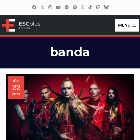
MENU
ESCplus España
banda
Abr
22
2023