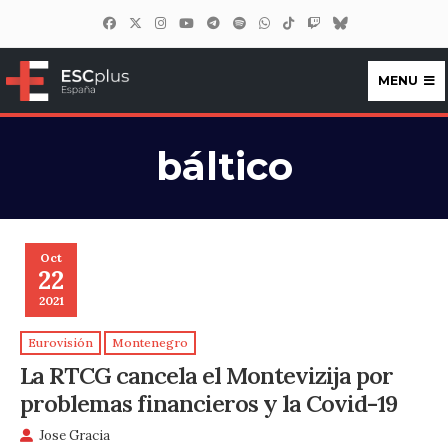
MENU
ESCplus España
báltico
Oct
22
2021
Eurovisión
Montenegro
La RTCG cancela el Montevizija por
problemas financieros y la Covid-19
Jose Gracia