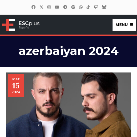
MENU
ESCplus España
azerbaiyan 2024
Mar
15
2024