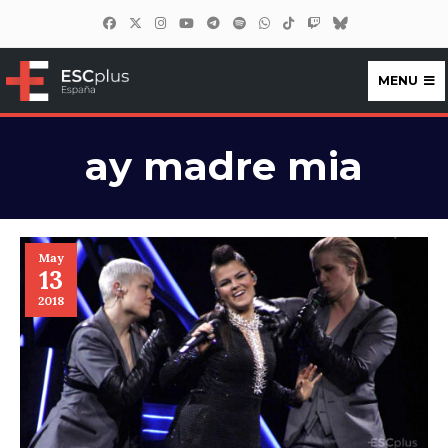
MENU
ESCplus España
ay madre mia
May
13
2018