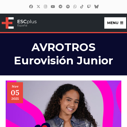
MENU
ESCplus España
AVROTROS
Eurovisión Junior
Nov
05
2025