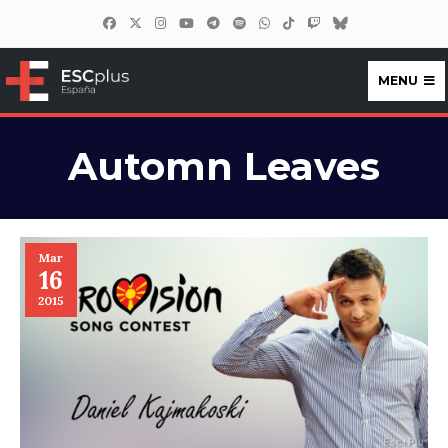
MENU
ESCplus España
Automn Leaves
Mar
16
2015