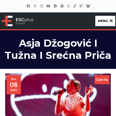
MENU
ESCplus España
Asja Džogović I
Tužna I Srećna Priča
Dic
Galeria
08
2025