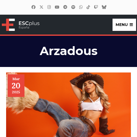
MENU
ESCplus España
Arzadous
Mar
20
2025