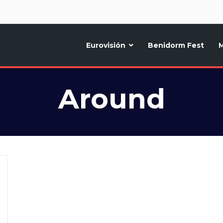
d
Eurovisión
Benidorm Fest
M
ternativo sobre la música y fiestas de toda Europa, Noticias diarias, op
Around