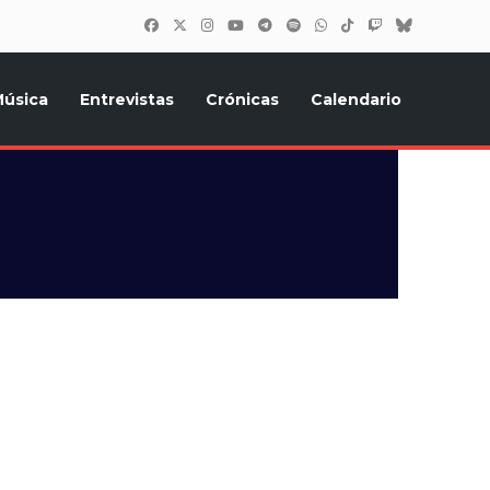
úsica
Entrevistas
Crónicas
Calendario
inión, Eurostars, y todo lo relacionado con el festival de