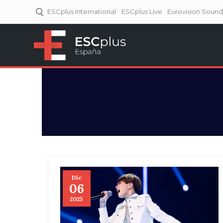
ESCplus International
ESCplus Live
Eurovision Soun
ESCplus España
Tu punto de referencia al
Eurovisión y NFs.
Dic
06
2025