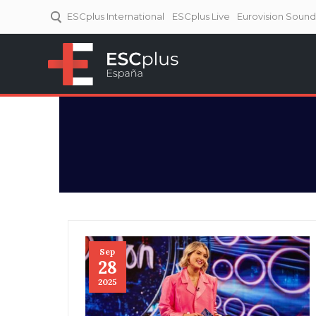
ESCplus International
ESCplus Live
Eurovision Soun
ESCplus España
Tu punto de referencia al
Eurovisión y NFs.
Sep
28
2025