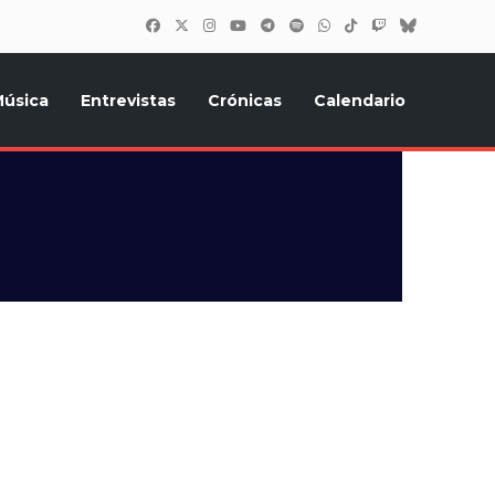
úsica
Entrevistas
Crónicas
Calendario
inión, Eurostars, y todo lo relacionado con el festival de