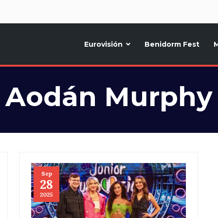
d
Eurovisión
Benidorm Fest
M
ternativo sobre la música y fiestas de toda Europa, Noticias diarias, op
Aodán Murphy
Sep
28
2025