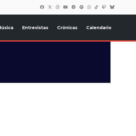
úsica
Entrevistas
Crónicas
Calendario
inión, Eurostars, y todo lo relacionado con el festival de