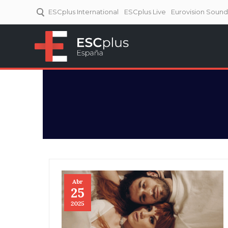
ESCplus International
ESCplus Live
Eurovision Soun
ESCplus España
Tu punto de referencia al
Eurovisión y NFs.
Abr
25
2025