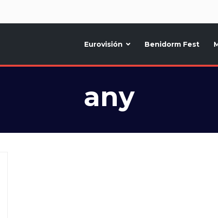
d
Eurovisión
Benidorm Fest
M
ternativo sobre la música y fiestas de toda Europa, Noticias diarias, op
any