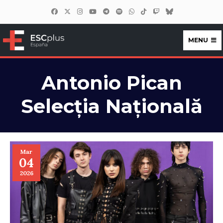
MENU
ESCplus España
Antonio Pican
Selecția Națională
Mar
04
2026