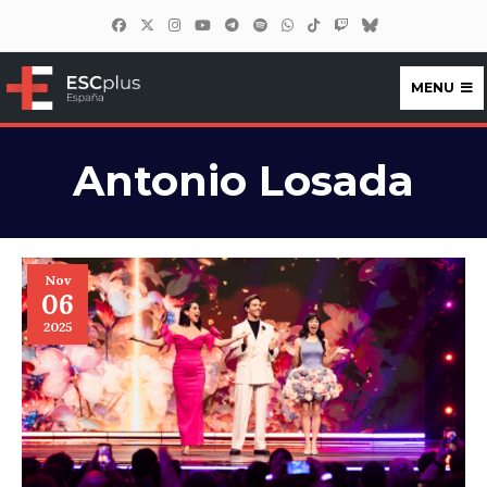
MENU
ESCplus España
Antonio Losada
Nov
06
2025