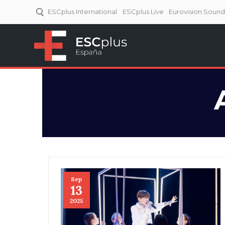
ESCplus International
ESCplus Live
Eurovision Soun
ESCplus España
Tu punto de referencia al
Eurovisión y NFs.
Sep
13
2025