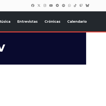
úsica
Entrevistas
Crónicas
Calendario
inión, Eurostars, y todo lo relacionado con el festival de
v