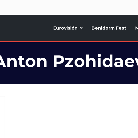
d
Eurovisión
Benidorm Fest
M
ternativo sobre la música y fiestas de toda Europa, Noticias diarias, op
Anton Pzohidae