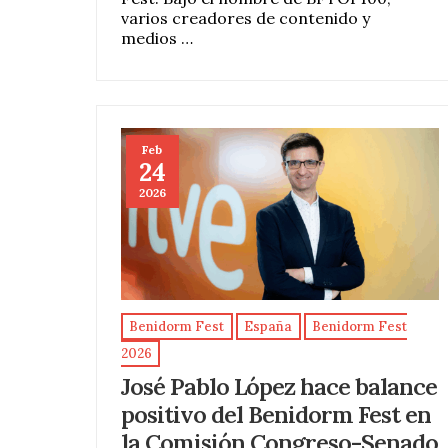
varios creadores de contenido y
medios …
Feb
24
2026
Benidorm Fest
España
Benidorm Fest
2026
José Pablo López hace balance
positivo del Benidorm Fest en
la Comisión Congreso-Senado