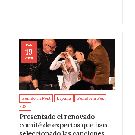
Feb
19
2026
Benidorm Fest
España
Benidorm Fest
2026
Presentado el renovado
comité de expertos que han
seleccionado las canciones