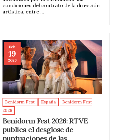
condiciones del contrato de la dirección
artística, entre …
Feb
19
2026
Benidorm Fest
España
Benidorm Fest
2026
Benidorm Fest 2026: RTVE
publica el desglose de
puntuaciones de las