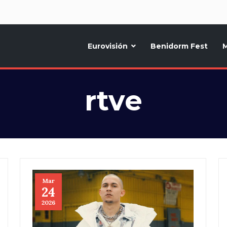
d
Eurovisión
Benidorm Fest
M
ternativo sobre la música y fiestas de toda Europa, Noticias diarias, op
rtve
Mar
24
2026