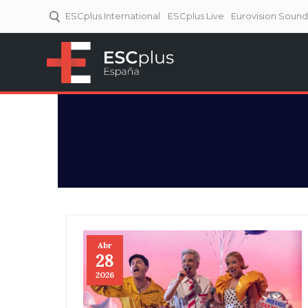
ESCplus International
ESCplus Live
Eurovision Soun
ESCplus España
Tu punto de referencia al
Eurovisión y NFs.
Abr
28
2026