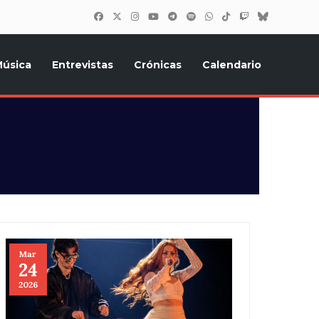
úsica
Entrevistas
Crónicas
Calendario
inión, Eurostars, y todo lo relacionado con el festival de
Mar
24
2026