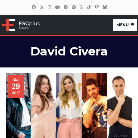
MENU
ESCplus España
David Civera
Abr
29
2017