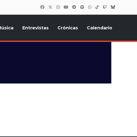
úsica
Entrevistas
Crónicas
Calendario
inión, Eurostars, y todo lo relacionado con el festival de