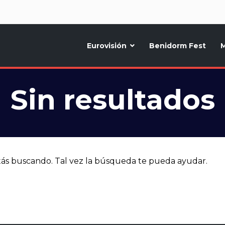
d
Eurovisión
Benidorm Fest
M
ternativo sobre la música y fiestas de toda Europa, Noticias diarias, op
Sin resultados
ás buscando. Tal vez la búsqueda te pueda ayudar.