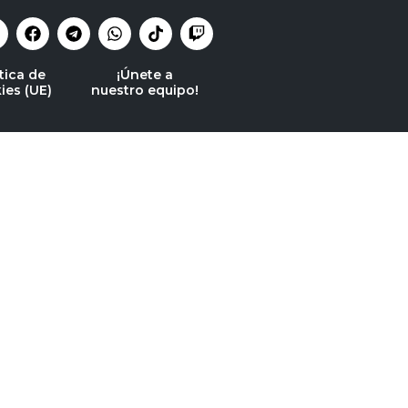
tica de
¡Únete a
ies (UE)
nuestro equipo!