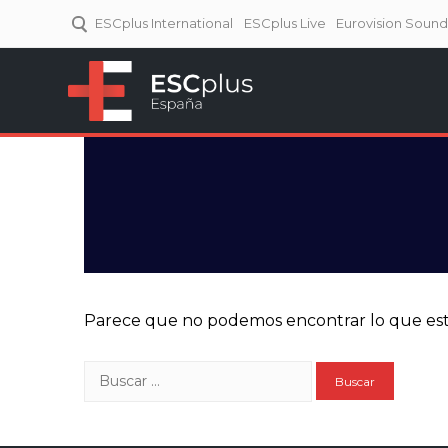
ESCplus International
ESCplus Live
Eurovision Soun
ESCplus España
Tu punto de referencia al
Eurovisión y NFs.
Parece que no podemos encontrar lo que est