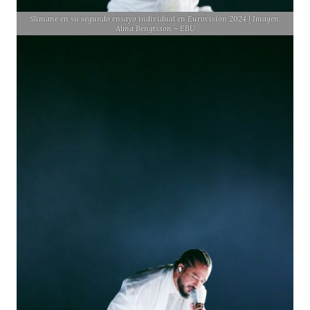
Slimane en su segundo ensayo individual en Eurovisión 2024 | Imagen:
Alma Bengtsson – EBU