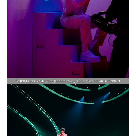
Segundo ensayo de Riley (Dinamarca) / EBU / Sarah Louise Bennett