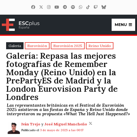
MENU
ESCplus España
Galeria
Eurovisión
Eurovisión 2025
Reino Unido
Galería: Repasa las mejores
fotografías de Remember
Monday (Reino Unido) en la
PrePartyES de Madrid y la
London Eurovision Party de
Londres
Las representantes británicas en el Festival de Eurovisión
2025 asistieron a las fiestas de España y Reino Unido donde
interpretaron su propuesta «What The Hell Just Happened?»
Iván Trejo
y
José Miguel Mancheño
Publicado el
3 de mayo de 2025 a las 00:37