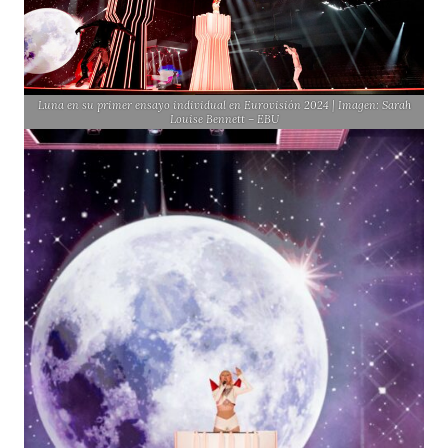
Luna en su primer ensayo individual en Eurovisión 2024 | Imagen: Sarah
Louise Bennett – EBU