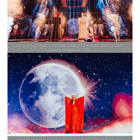
Luna en su primer ensayo individual en Eurovisión 2024 | Imagen:
Corinne Cumming – EBU
Luna en su primer ensayo individual en Eurovisión 2024 | Imagen: