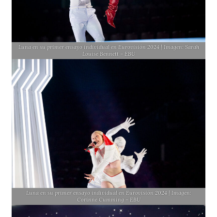
Luna en su primer ensayo individual en Eurovisión 2024 | Imagen: Sarah
Louise Bennett – EBU
Luna en su primer ensayo individual en Eurovisión 2024 | Imagen:
Corinne Cumming – EBU