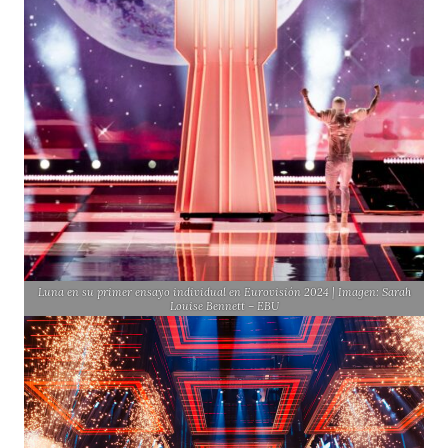
Luna en su primer ensayo individual en Eurovisión 2024 | Imagen: Sarah
Louise Bennett – EBU