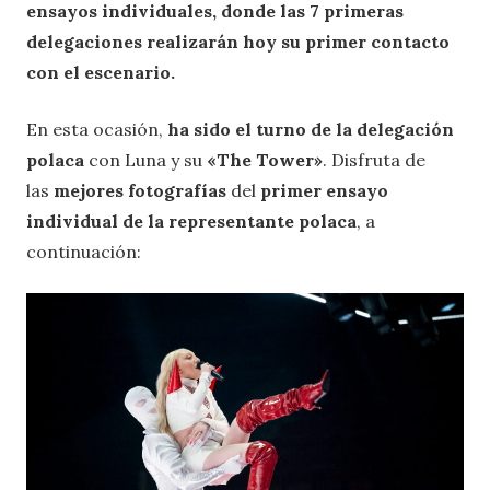
ensayos individuales, donde las 7 primeras
delegaciones realizarán hoy su primer contacto
con el escenario
.
En esta ocasión,
ha sido el turno de la delegación
polaca
con Luna y su
«The Tower»
. Disfruta de
las
mejores fotografías
del
primer ensayo
individual de la representante polaca
, a
continuación: