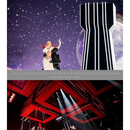
Luna en su primer ensayo individual en Eurovisión 2024 | Imagen: Sarah
Louise Bennett – EBU