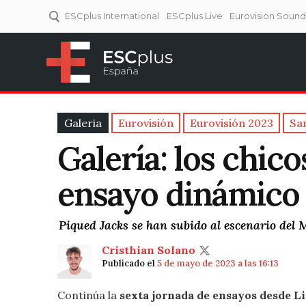
ESCplus International
ESCplus Live
Eurovision Soun
ESCplus España
Tu punto de referencia al
Eurovisión y NFs.
Galeria
Eurovisión
Eurovisión 2023
Sa
Galería: los chic
ensayo dinámico 
Piqued Jacks se han subido al escenario del
Cristhian Solano
Publicado el
5 de mayo de 2023 a las 16:13
Continúa la
sexta jornada de ensayos desde L