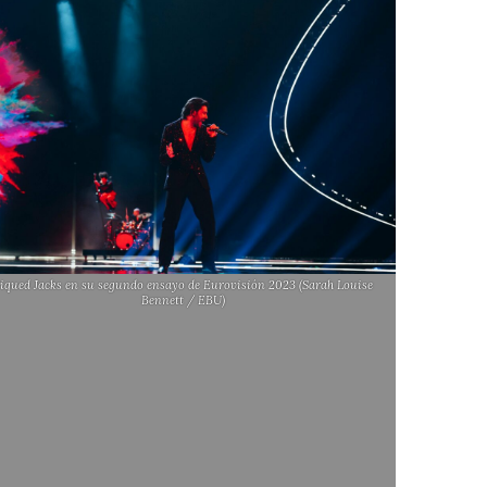
iqued Jacks en su segundo ensayo de Eurovisión 2023 (Sarah Louise
Bennett / EBU)