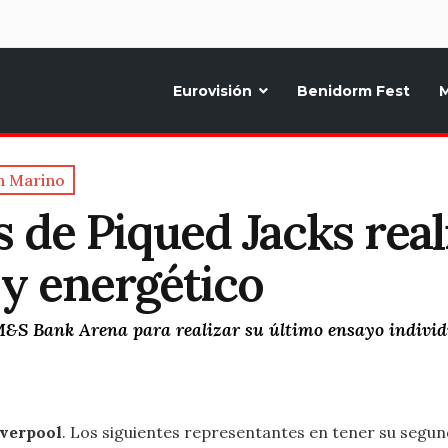
d
Eurovisión
Benidorm Fest
M
ternativo sobre la música y fiestas de toda Europa, Noticias diarias, op
n Marino
os de Piqued Jacks re
y energético
 M&S Bank Arena para realizar su último ensayo indivi
iverpool
. Los siguientes representantes en tener su segu