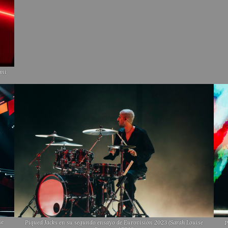
emi
se
Piqued Jacks en su segundo ensayo de Eurovisión 2023 (Sarah Louise
P