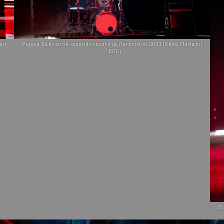
emi
Piqued Jacks en su segundo ensayo de Eurovisión 2023 (Chloe Hashemi
/ EBU)
Pi