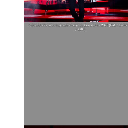
Piqued Jacks en su segundo ensayo de Eurovisión 2023 (Chloe Hash
/ EBU)