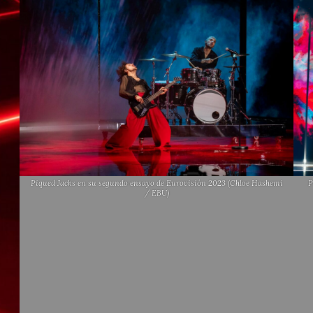
Piqued Jacks en su segundo ensayo de Eurovisión 2023 (Chloe Hashemi
P
/ EBU)