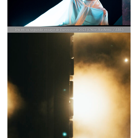
Iru en su segundo ensayo de Eurovisión 2023 (Chloe Hashemi / EBU)