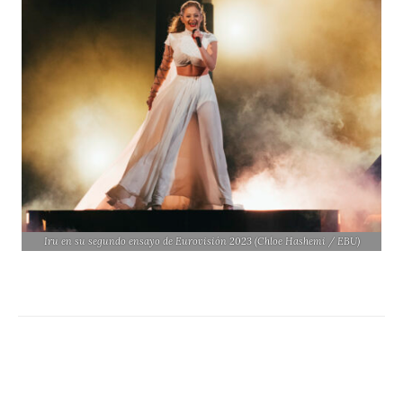
Iru en su segundo ensayo de Eurovisión 2023 (Chloe Hashemi / EBU)