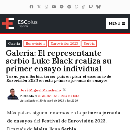
MENU
ESCplus España
Galeria
Eurovisión
Eurovisión 2023
Serbia
Galería: El representante
serbio Luke Black realiza su
primer ensayo individual
Turno para Serbia, tercer país en pisar el escenario de
Eurovisión 2023 en esta primera jornada de ensayos
José Miguel Mancheño
Publicado el
30 de abril de 2023 a las 13:54
Actualizado el 30 de abril de 2023 a las 22:29
Más países siguen inmersos en la
primera jornada
de ensayos
del
Festival de Eurovisión 2023
.
Después de
Malta
, llega
Serbia
.