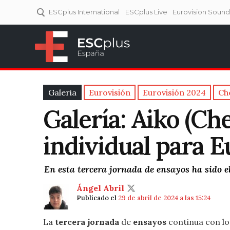
ESCplus International
ESCplus Live
Eurovision Soun
ESCplus España
Tu punto de referencia al
Eurovisión y NFs.
Galeria
Eurovisión
Eurovisión 2024
Ch
Galería: Aiko (C
individual para 
En esta tercera jornada de ensayos ha sido 
Ángel Abril
Publicado el
29 de abril de 2024 a las 15:24
La
tercera jornada
de
ensayos
continua con los