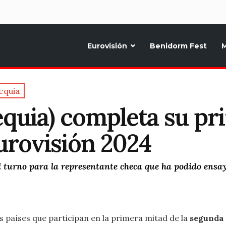
d
Eurovisión
Benidorm Fest
M
ternativo sobre la música y fiestas de toda Europa, Noticias diarias, op
equia
hequia) completa su p
Eurovisión 2024
el turno para la representante checa que ha podido ensa
 países que participan en la primera mitad de la
segunda 