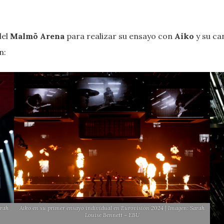
del
Malmö Arena
para realizar su ensayo con
Aiko
y su c
ón:
arah
Aiko en su primer ensayo individual en Eurovisión 2024 | Imagen: Sarah
Louise Bennett – EBU