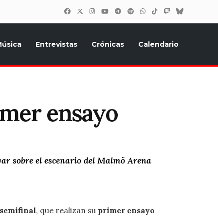
úsica
Entrevistas
Crónicas
Calendario
inión, Eurostars, y todo lo relacionado con el festival de
rimer ensayo
yar sobre el escenario del Malmö Arena
semifinal
, que realizan su
primer ensayo