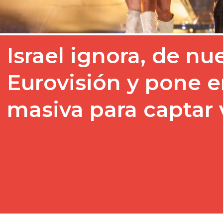
Israel ignora, de nu
Eurovisión y pone 
masiva para captar 
A pesar de los intentos 
Radiodifusión (UER-EBU)
de promoción por parte…