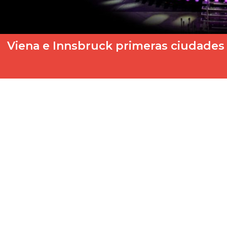
Viena e Innsbruck primeras ciudades 
El cantante JJ se hacía con la victoria de Eurovisión 2025 con 