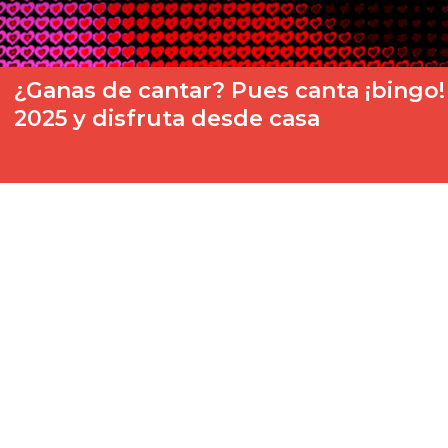
¿Ganas de cantar? Pues canta ¡bingo! 
2025 y disfruta desde casa
Ya que sois muchos los que os reunís en casa con amigos y fami