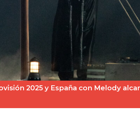
rovisión 2025 y España con Melody alcan
ecisiva con su gran final celebrada este sábado 17…