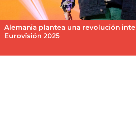
Alemania plantea una revolución inte
Eurovisión 2025
Según el medio alemán Dwdl Alemania está gestando un gran 