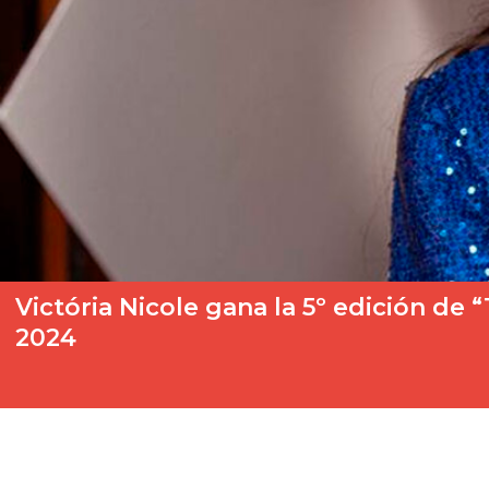
Victória Nicole gana la 5º edición de
2024
¡Tenemos la mejor voz infantil de Portugal! Victória Nicole se h