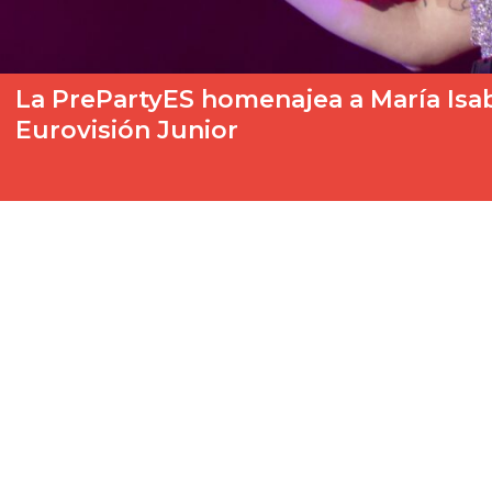
La PrePartyES homenajea a María Isabe
Eurovisión Junior
Este 2024 será un año histórico para España en Eurovisión Juni