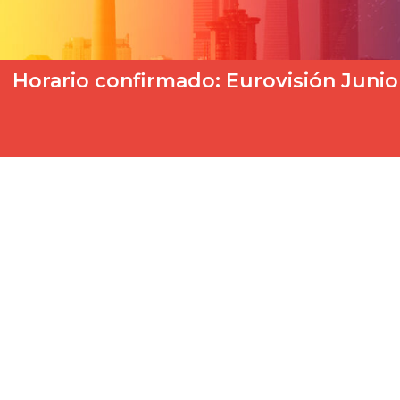
Horario confirmado: Eurovisión Junior 
El Festival de Eurovisión Junior 2024 tendrá lugar en Madrid 
la…