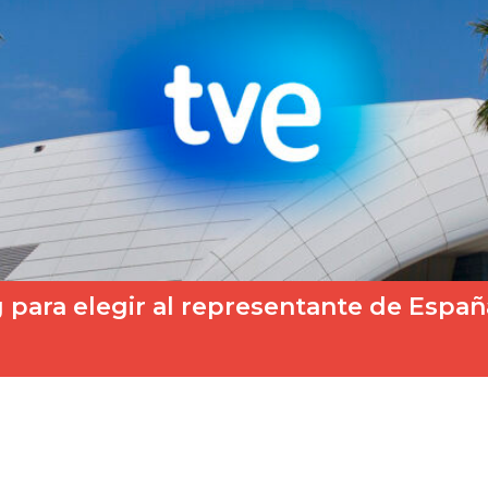
g para elegir al representante de Españ
ndidatura! La cadena pública acaba de anunciar en su página…