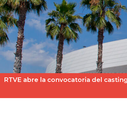
RTVE abre la convocatoria del castin
¿Quieres ir a Eurovisión Junior 2023? ¡Ya puedes mandar tu ca