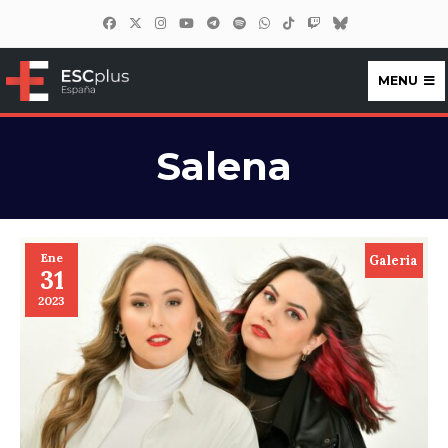
MENU
ESCplus España
Salena
Ene
Galeria
31
2023