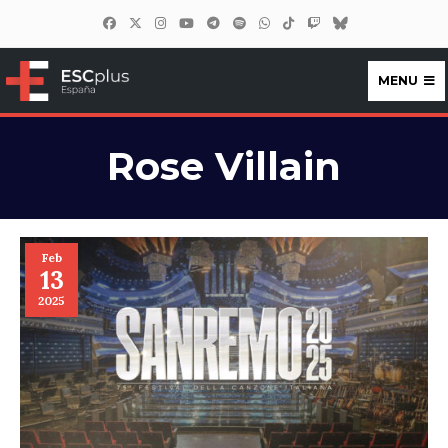
MENU
ESCplus España
Rose Villain
Feb
13
2025