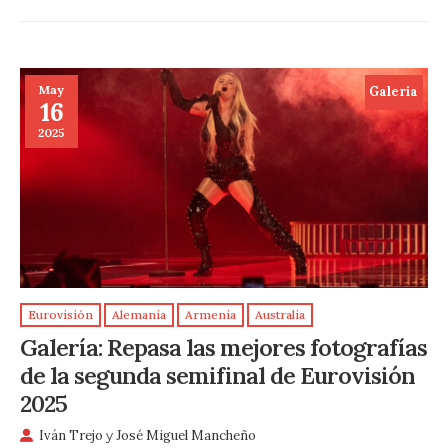
May
Galeria
16
2025
Eurovisión
Alemania
Armenia
Australia
Galería: Repasa las mejores fotografías
de la segunda semifinal de Eurovisión
2025
Iván Trejo
y
José Miguel Mancheño