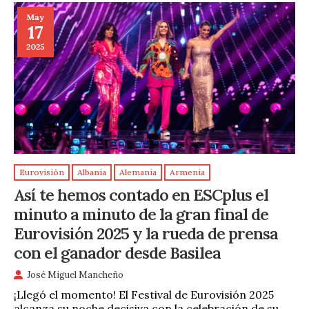
May
17
2025
Eurovisión
Albania
Alemania
Armenia
Así te hemos contado en ESCplus el
minuto a minuto de la gran final de
Eurovisión 2025 y la rueda de prensa
con el ganador desde Basilea
José Miguel Mancheño
¡Llegó el momento! El Festival de Eurovisión 2025
alcanza su noche decisiva con la celebración de su