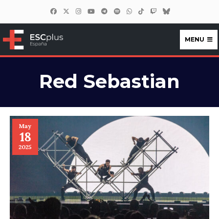
MENU
ESCplus España
Red Sebastian
May
18
2025