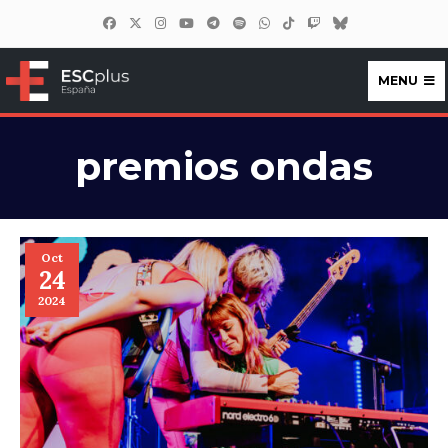
MENU
ESCplus España
premios ondas
Oct
24
2024