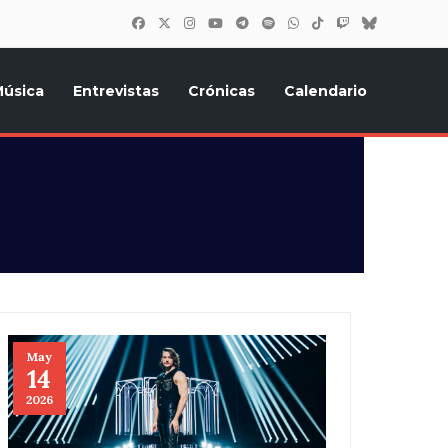
úsica
Entrevistas
Crónicas
Calendario
inión, Eurostars, y todo lo relacionado con el festival de
May
14
2026