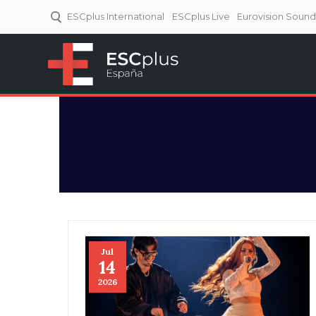
ESCplus International
ESCplus Live
Eurovision Soun
ESCplus España
Tu punto de referencia al
Eurovisión y NFs.
Jul
14
2026