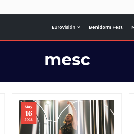
d
Eurovisión
Benidorm Fest
M
ternativo sobre la música y fiestas de toda Europa, Noticias diarias, op
mesc
May
16
2026