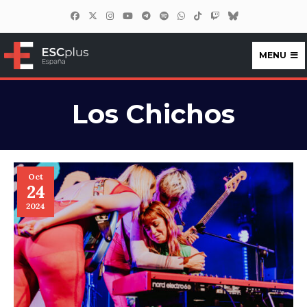
MENU
ESCplus España
Los Chichos
Oct
24
2024