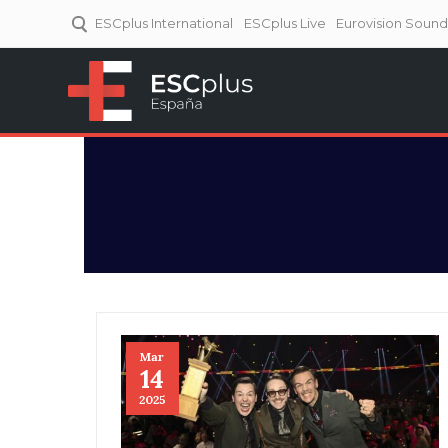
ESCplus International
ESCplus Live
Eurovision Soun
ESCplus España
Tu punto de referencia al
Eurovisión y NFs.
Mar
14
2025