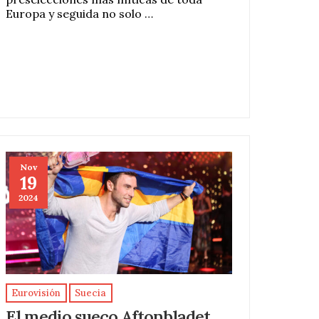
Europa y seguida no solo …
Nov
19
2024
Eurovisión
Suecia
El medio sueco Aftonbladet