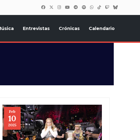
úsica
Entrevistas
Crónicas
Calendario
inión, Eurostars, y todo lo relacionado con el festival de
Feb
10
2025