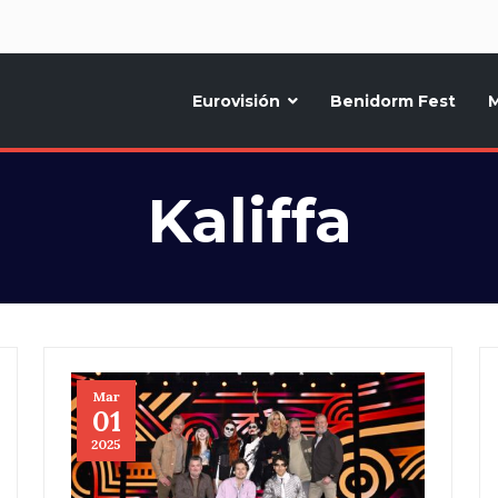
d
Eurovisión
Benidorm Fest
M
ternativo sobre la música y fiestas de toda Europa, Noticias diarias, op
Kaliffa
Mar
01
2025