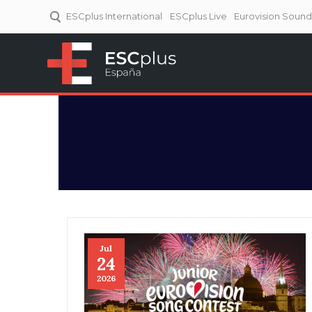
ESCplus International
ESCplus Live
Eurovision Soun
ESCplus España
Tu punto de referencia al
Eurovisión y NFs.
Jul
24
2026