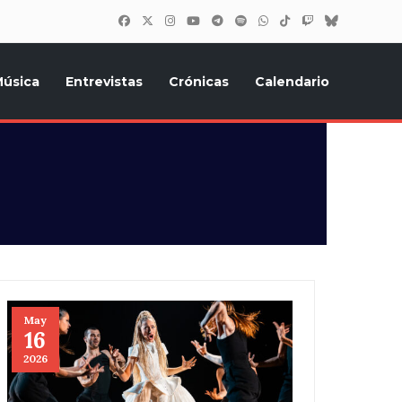
úsica
Entrevistas
Crónicas
Calendario
inión, Eurostars, y todo lo relacionado con el festival de
May
16
2026