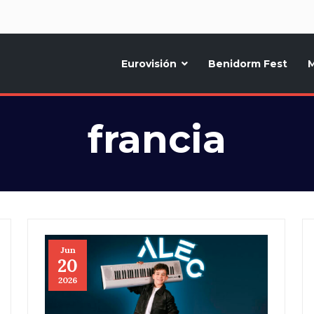
d
Eurovisión
Benidorm Fest
M
ternativo sobre la música y fiestas de toda Europa, Noticias diarias, op
francia
Jun
20
2026