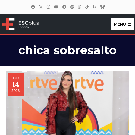
MENU
ESCplus España
chica sobresalto
Feb
14
2026