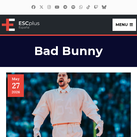
MENU
ESCplus España
Bad Bunny
May
27
2026