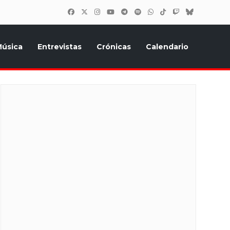
úsica
Entrevistas
Crónicas
Calendario
inión, Eurostars, y todo lo relacionado con el festival de