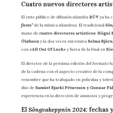
Cuatro nuevos directores artís
El ente público de difusión islandés
RÚV
ya ha 
fiesta”
de la música islandesa. El tradicional
Sön
mano de
cuatro directores artísticos
:
Högni E
Ólafsson
y la dos veces eurovisiva
Selma Björn
con
«All Out Of Luck»
y fuera de la final en
Kie
El director de la próxima edición del formato 
de la cadena con el aspecto creativo de la com
renombre que ha trabajado en películas y telev
dúo de
Samúel Bjarki Pétursson y Gunnar Pál
experiencia en la dirección de anuncios y progr
El
Söngvakeppnin 2024
: fechas