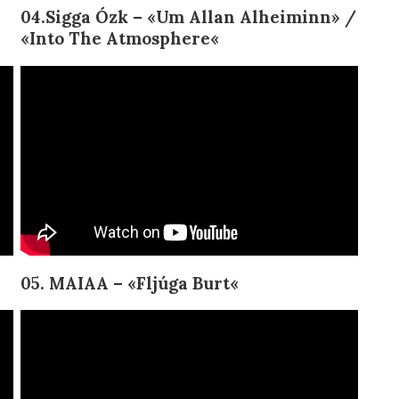
04.Sigga Ózk – «
Um Allan Alheiminn» /
«Into The Atmosphere
«
05. MAIAA – «
Fljúga Burt
«