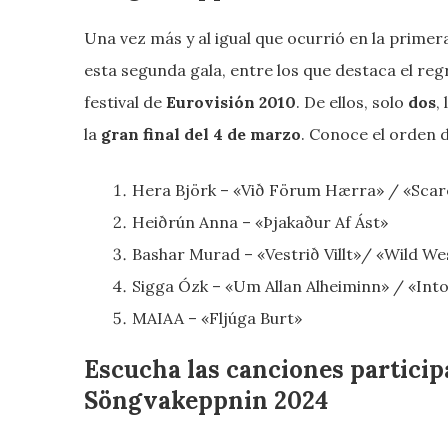
Una vez más y al igual que ocurrió en la primera
esta segunda gala, entre los que destaca el re
festival de
Eurovisión 2010
. De ellos, solo
dos
,
la
gran final del 4 de marzo
. Conoce el orden 
Hera Björk – «Við Förum Hærra» / «Scar
Heiðrún Anna – «Þjakaður Af Ást»
Bashar Murad – «Vestrið Villt»/ «Wild We
Sigga Ózk – «Um Allan Alheiminn» / «In
MAIAA – «Fljúga Burt»
Escucha las canciones particip
Söngvakeppnin 2024