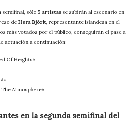
 semifinal, sólo
5 artistas
se subirán al escenario en
greso de
Hera Björk
, representante islandesa en el
 los más votados por el público, conseguirán el pase a
de actuación a continuación:
ed Of Heights»
st»
to The Atmosphere»
antes en la segunda semifinal del