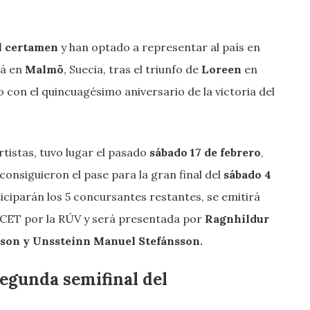
l certamen
y han optado a representar al país en
rá en
Malmö
, Suecia, tras el triunfo de
Loreen
en
 con el quincuagésimo aniversario de la victoria del
rtistas, tuvo lugar el pasado
sábado 17 de febrero
,
 consiguieron el pase para la gran final del
sábado 4
ticiparán los 5 concursantes restantes, se emitirá
0 CET por la RÚV y será presentada por
Ragnhildur
sson y Unssteinn Manuel Stefánsson.
segunda semifinal del