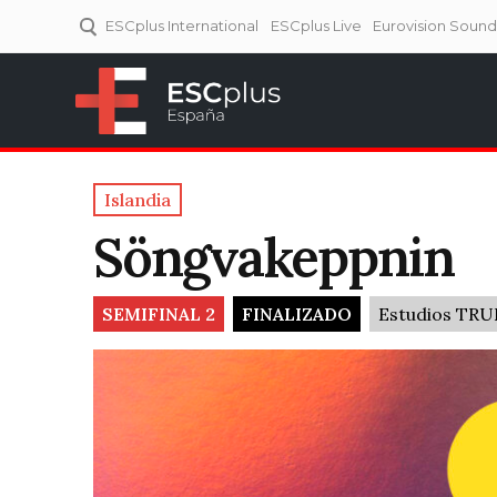
ESCplus International
ESCplus Live
Eurovision Soun
ESCplus España
Tu punto de referencia al
Eurovisión y NFs.
Islandia
Söngvakeppnin
SEMIFINAL 2
FINALIZADO
Estudios TR