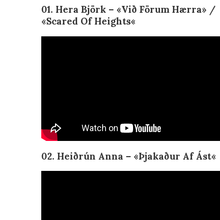
01. Hera Björk – «
Við Förum Hærra» /
«Scared Of Heights
«
02. Heiðrún Anna – «
Þjakaður Af Ást
«