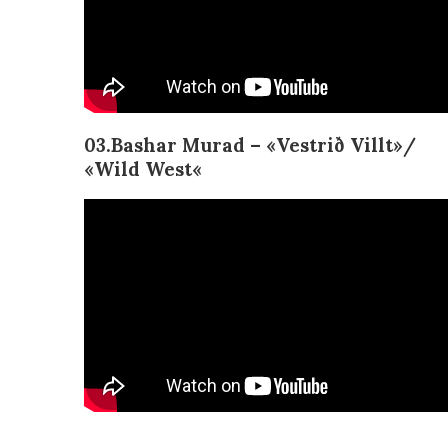
03.Bashar Murad – «
Vestrið Villt»/
«Wild West
«