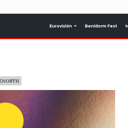
d
Eurovisión
Benidorm Fest
M
ternativo sobre la música y fiestas de toda Europa, Noticias diarias, op
UENORTH