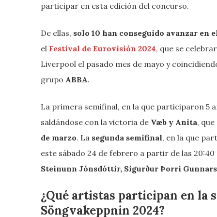
participar en esta edición del concurso.
De ellas,
solo 10 han conseguido
avanzar en e
el
Festival de Eurovisión
2024
, que se celebra
Liverpool el pasado mes de mayo y coincidiendo
grupo
ABBA
.
La primera semifinal, en la que participaron 5 a
saldándose con la victoria de
Væb y Anita
, que
de marzo
. La
segunda semifinal
, en la que par
este sábado 24 de febrero a partir de las 20:4
Steinunn Jónsdóttir, Sigurður Þorri Gunnar
¿Qué artistas participan en la 
Söngvakeppnin 2024?