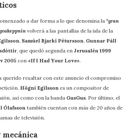
ticos
comenzado a dar forma a lo que denomina la
“gran
gvakeppnin
volverá a las pantallas de la isla de la
gilsson
,
Samúel Bjarki Pétursson
,
Gunnar Páll
sdóttir
, que quedó segunda en
Jerusalén 1999
v 2005
con
«If I Had Your Love»
.
ha querido resaltar con este anuncio el compromiso
petición.
Högni Egilsson
es un compositor de
isión, así como con la banda
GusGus
. Por último, el
l
Ólafsson
también cuentan con más de 20 años de
amas de televisión.
 y mecánica