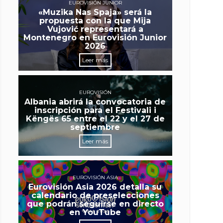
EUROVISIÓN JUNIOR
«Muzika Nas Spaja» será la
propuesta con la que Mija
Vujović representará a
Montenegro en Eurovisión Junior
2026
Leer más
EUROVISIÓN
Albania abrirá la convocatoria de
inscripción para el Festivali i
Këngës 65 entre el 22 y el 27 de
septiembre
Leer más
EUROVISIÓN ASIA
Eurovisión Asia 2026 detalla su
calendario de preselecciones
que podrán seguirse en directo
en YouTube