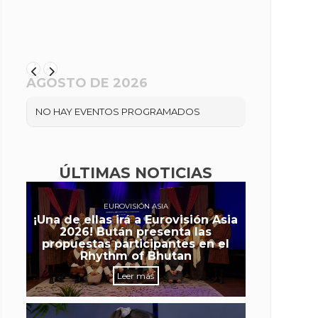
AGOSTO DE 2026
NO HAY EVENTOS PROGRAMADOS
ÚLTIMAS NOTICIAS
EUROVISIÓN ASIA
¡Una de ellas irá a Eurovisión Asia
2026! Bután presenta las
propuestas participantes en el
Rhythm of Bhutan
Leer más