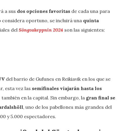
rá a sus
dos opciones favoritas
de cada una para
o lo considera oportuno, se incluirá una
quinta
iales del
Söngvakeppnin 2024
son las siguientes:
ÚV
del barrio de Gufunes en Reikiavik en los que se
r, esta vez las
semifinales viajarán hasta los
, también en la capital. Sin embargo, la
gran final se
ardalshöll
, uno de los pabellones más grandes del
000 y 5.000 espectadores.