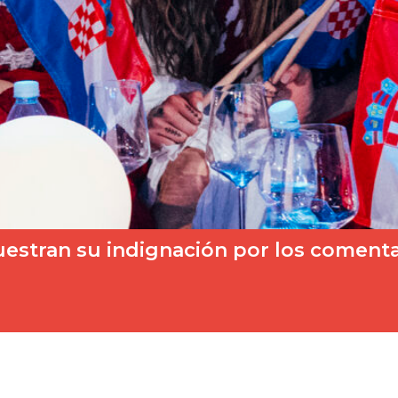
stran su indignación por los comentari
siendo un foco de tensión y, de nuevo, la…