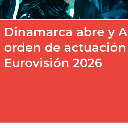
Dinamarca abre y Au
orden de actuación 
Eurovisión 2026
¡Tenemos running order!
Radiodifusión (UER-EBU) 
han desvelado el orden de